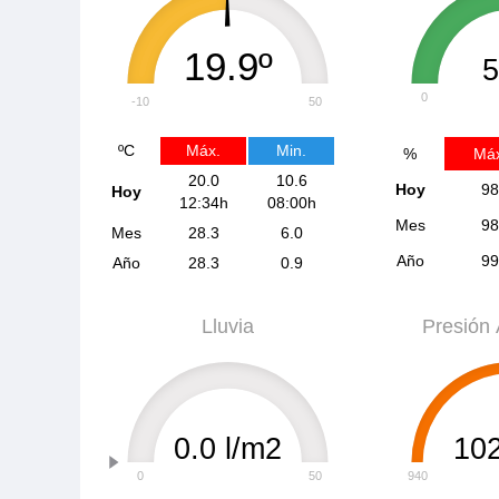
19.9º
0
-10
50
ºC
Máx.
Min.
%
Máx
20.0
10.6
Hoy
98
Hoy
12:34h
08:00h
Mes
98
Mes
28.3
6.0
Año
99
Año
28.3
0.9
Lluvia
Presión 
0.0 l/m2
10
0
50
940