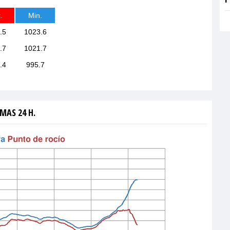
.
Min.
.5
1023.6
.7
1021.7
.4
995.7
MAS 24 H.