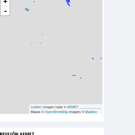
+
-
Leaflet
| Imagen radar ©
AEMET ____________
Mapas ©
OpenStreetMap
Imagery ©
Mapbox
REVSIÓN AEMET