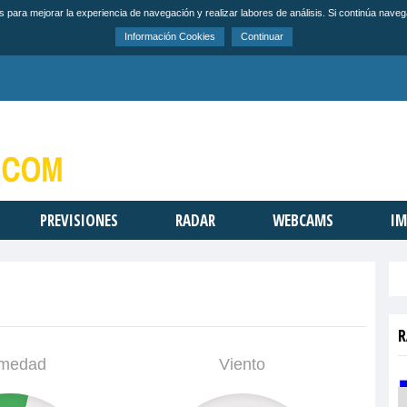
s para mejorar la experiencia de navegación y realizar labores de análisis. Si continúa na
Información Cookies
Continuar
PREVISIONES
RADAR
WEBCAMS
IM
R
medad
Viento