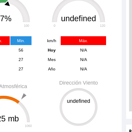
57%
undefined
100
0
120
.
Min.
km/h
Máx.
56
Hoy
N/A
27
Mes
N/A
27
Año
N/A
Dirección Viento
Atmosférica
undefined
0
359
25 mb
1060
P